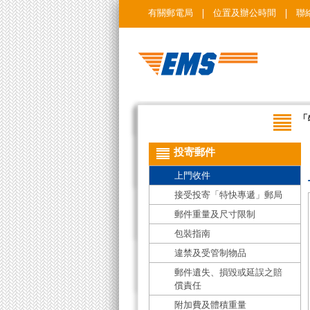
有關郵電局
位置及辦公時間
聯
「
投寄郵件
上門收件
接受投寄「特快專遞」郵局
郵件重量及尺寸限制
包裝指南
違禁及受管制物品
郵件遺失、損毀或延誤之賠
償責任
附加費及體積重量