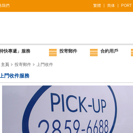
絡我們
繁體
简体
PORT
特快專遞」服務
投寄郵件
合約用戶
主頁
投寄郵件
上門收件
上門收件服務