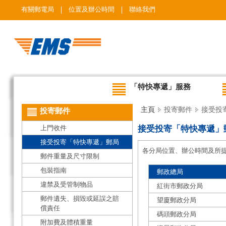
有關郵電局
位置及辦公時間
聯絡我們
「特快專遞」服務
主頁
投寄郵件
接受投
投寄郵件
上門收件
接受投寄「特快專遞」
接受投寄「特快專遞」郵局
各分局位置、辦公時間及所
郵件重量及尺寸限制
包裝指南
郵政總局
違禁及受管制物品
紅街市郵政分局
郵件遺失、損毀或延誤之賠
望廈郵政分局
償責任
碼頭郵政分局
附加費及體積重量