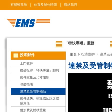
有關郵電局
位置及辦公時間
聯絡我們
「特快專遞」服務
主頁
投寄郵件
違禁及
投寄郵件
上門收件
違禁及受管制
接受投寄「特快專遞」郵局
郵件重量及尺寸限制
包裝指南
違禁及受管制物品
郵件遺失、損毀或延誤之賠
償責任
附加費及體積重量