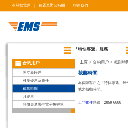
有關郵電局
位置及辦公時間
聯絡我們
「特快專遞」服務
主頁
合約用戶
截郵時
合約用戶
開立新賬戶
截郵時間
可享優惠及責任
為保障客戶之『特快專遞』郵
截郵時間
地之截郵時間。
月結單
上門收件
熱線﹕2859 6688
特快專遞郵件電子投寄單