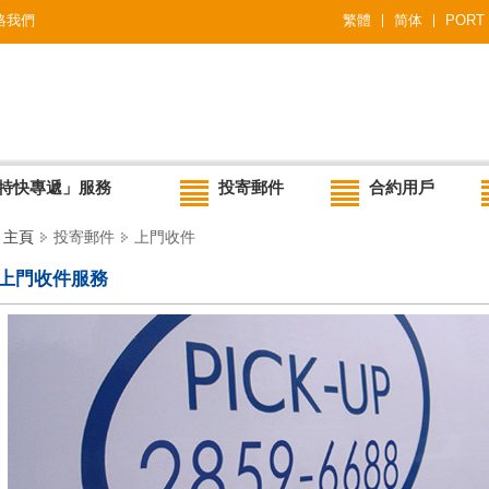
絡我們
繁體
简体
PORT
特快專遞」服務
投寄郵件
合約用戶
主頁
投寄郵件
上門收件
上門收件服務