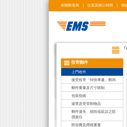
有關郵電局
位置及辦公時間
聯
「
投寄郵件
上門收件
接受投寄「特快專遞」郵局
郵件重量及尺寸限制
包裝指南
違禁及受管制物品
郵件遺失、損毀或延誤之賠
償責任
附加費及體積重量