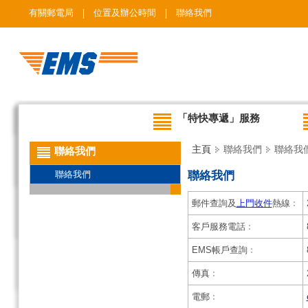
有關郵電局
位置及辦公時間
聯絡我們
「特快專遞」服務
主頁
聯絡我們
聯絡我
聯絡我們
聯絡我們
聯絡我們
郵件查詢及
上門收件
熱線﹕
客戶服務電話﹕
EMS帳戶查詢﹕
傳真﹕
電郵﹕