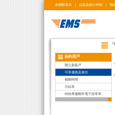
有關郵電局
位置及辦公時間
聯
「
合約用戶
開立新賬戶
可享優惠及責任
截郵時間
月結單
特快專遞郵件電子投寄單