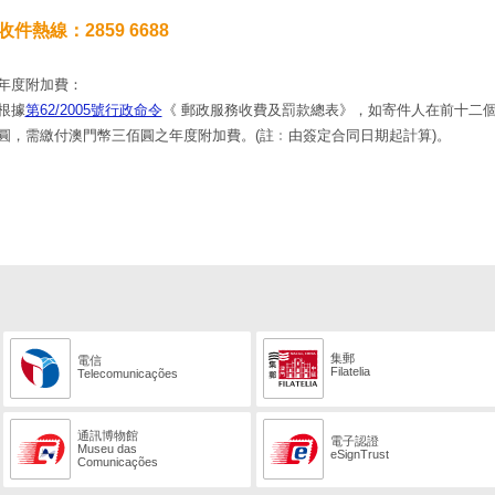
收件熱線：2859 6688
年度附加費：
根據
第62/2005號行政命令
《 郵政服務收費及罰款總表》，如寄件人在前十二
圓，需繳付澳門幣三佰圓之年度附加費。(註﹕由簽定合同日期起計算)。
集郵
電信
Filatelia
Telecomunicações
通訊博物館
電子認證
Museu das
eSignTrust
Comunicações