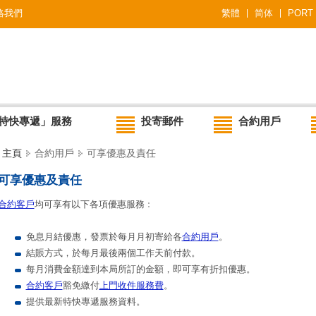
絡我們
繁體
简体
PORT
特快專遞」服務
投寄郵件
合約用戶
主頁
合約用戶
可享優惠及責任
可享優惠及責任
合約客戶
均可享有以下各項優惠服務﹕
免息月結優惠，發票於每月月初寄給各
合約用戶
。
結賬方式，於每月最後兩個工作天前付款。
每月消費金額達到本局所訂的金額，即可享有折扣優惠。
合約客戶
豁免繳付
上門收件服務費
。
提供最新特快專遞服務資料。