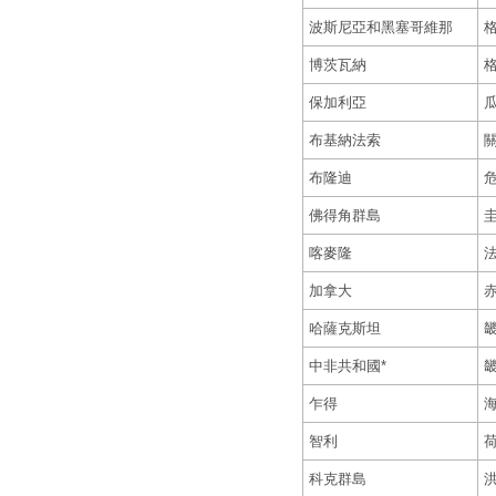
波斯尼亞和黑塞哥維那
博茨瓦納
保加利亞
布基納法索
布隆迪
佛得角群島
喀麥隆
加拿大
哈薩克斯坦
中非共和國*
乍得
智利
科克群島