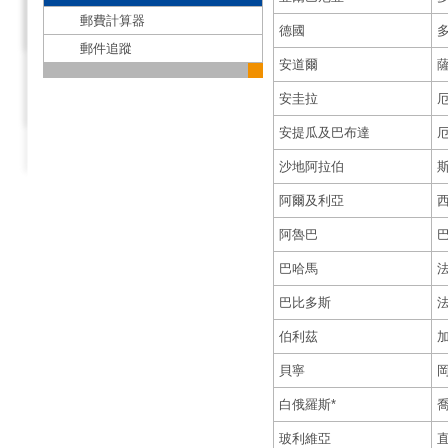
郵費計算器
德國
郵件追蹤
安道爾
安圭拉
安提瓜及巴布達
沙地阿拉伯
阿爾及利亞
阿魯巴
巴哈馬
巴比多斯
伯利茲
貝寧
白俄羅斯*
玻利維亞