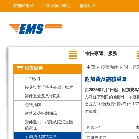
有關郵電局
位置及辦公時間
聯絡我們
「特快專遞」服務
主頁
投寄郵件
附加費
投寄郵件
上門收件
附加費及體積重量
接受投寄「特快專遞」郵局
由2026年7月1日起，附加費為2
郵件重量及尺寸限制
凡寄往下列目的地郵件，有關
之立方米體積(長x寬x高) 
包裝指南
附加費。
違禁及受管制物品
郵件遺失、損毀或延誤之賠
阿富汗*
古
償責任
附加費及體積重量
亞爾巴尼亞