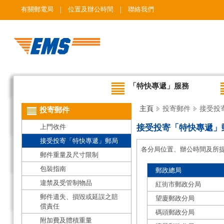
有關郵電局
位置及辦公時間
聯絡我們
「特快專遞」服務
主頁
投寄郵件
接受投
投寄郵件
上門收件
接受投寄「特快專遞」
接受投寄「特快專遞」郵局
各分局位置、辦公時間及所
郵件重量及尺寸限制
包裝指南
郵政總局
違禁及受管制物品
紅街市郵政分局
郵件遺失、損毀或延誤之賠
望廈郵政分局
償責任
碼頭郵政分局
附加費及體積重量