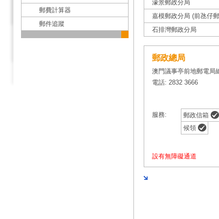
濠景郵政分局
郵費計算器
嘉模郵政分局 (前氹仔郵
郵件追蹤
石排灣郵政分局
郵政總局
澳門議事亭前地郵電局
電話: 2832 3666
服務:
郵政信箱
候領
設有無障礙通道