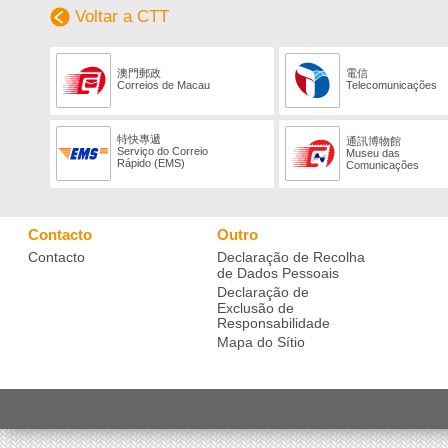
Voltar a CTT
澳門郵政
電信
Correios de Macau
Telecomunicações
特快專遞
通訊博物館
Serviço do Correio
Museu das
Rápido (EMS)
Comunicações
Contacto
Outro
Contacto
Declaração de Recolha
de Dados Pessoais
Declaração de
Exclusão de
Responsabilidade
Mapa do Sítio