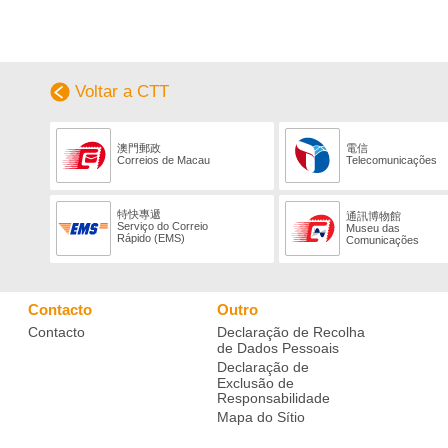
Voltar a CTT
澳門郵政
電信
Correios de Macau
Telecomunicações
特快專遞
通訊博物館
Serviço do Correio
Museu das
Rápido (EMS)
Comunicações
Contacto
Outro
Contacto
Declaração de Recolha
de Dados Pessoais
Declaração de
Exclusão de
Responsabilidade
Mapa do Sítio