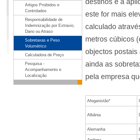
destinos é a apl
Artigos Proibidos e
Controlados
este for mais el
Responsabilidade de
calculado atrav
Indemnização por Extravio,
Dano ou Atraso
metros cúbicos (
Sobretaxas e Peso
Volumétrico
objectos postais
Calculadora de Preço
ainda as sobreta
Pesquisa -
Acompanhamento e
pela empresa que
Localização
Afeganistão*
Albânia
Alemanha
Andorra