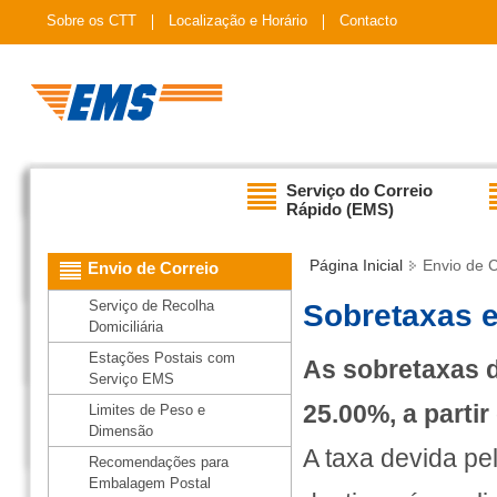
Sobre os CTT
Localização e Horário
Contacto
Serviço do Correio
Rápido (EMS)
Página Inicial
Envio de C
Envio de Correio
Serviço de Recolha
Sobretaxas e
Domiciliária
Estações Postais com
As sobretaxas d
Serviço EMS
25.00%, a partir
Limites de Peso e
Dimensão
A taxa devida pe
Recomendações para
Embalagem Postal