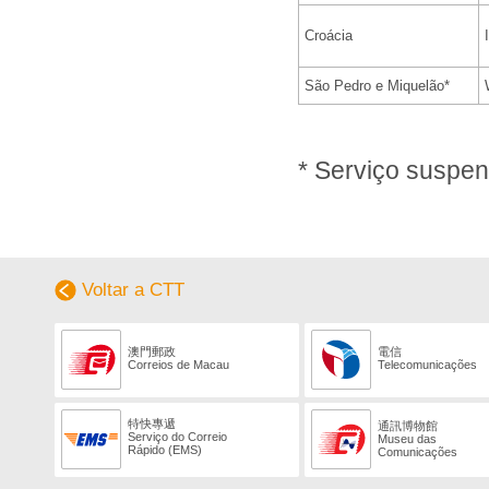
Croácia
São Pedro e Miquelão*
* Serviço suspe
Voltar a CTT
澳門郵政
電信
Correios de Macau
Telecomunicações
特快專遞
通訊博物館
Serviço do Correio
Museu das
Rápido (EMS)
Comunicações