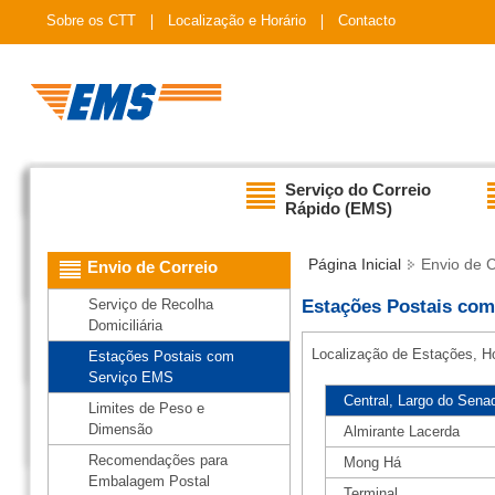
Sobre os CTT
Localização e Horário
Contacto
Serviço do Correio
Rápido (EMS)
Página Inicial
Envio de C
Envio de Correio
Serviço de Recolha
Estações Postais co
Domiciliária
Localização de Estações, H
Estações Postais com
Serviço EMS
Central, Largo do Sena
Limites de Peso e
Dimensão
Almirante Lacerda
Recomendações para
Mong Há
Embalagem Postal
Terminal