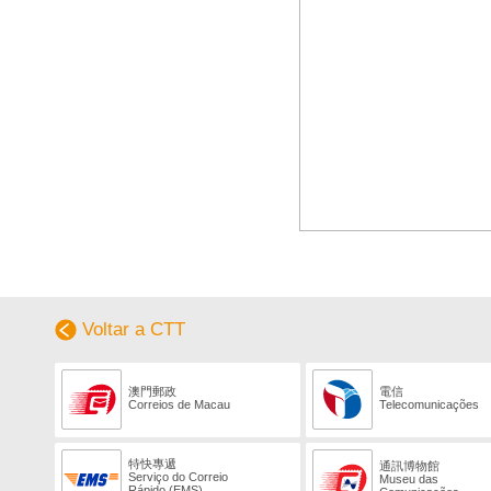
Voltar a CTT
澳門郵政
電信
Correios de Macau
Telecomunicações
特快專遞
通訊博物館
Serviço do Correio
Museu das
Rápido (EMS)