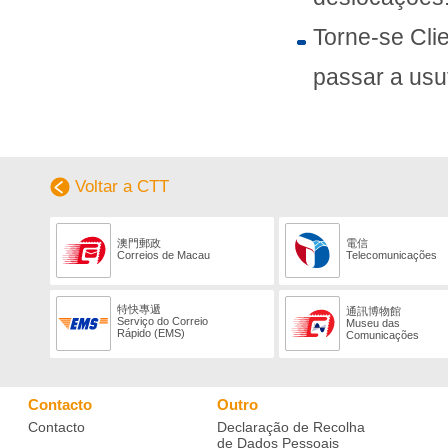
Torne-se Cli
passar a usuf
Voltar a CTT
澳門郵政
電信
Correios de Macau
Telecomunicações
特快專遞
通訊博物館
Serviço do Correio
Museu das
Rápido (EMS)
Comunicações
Contacto
Outro
Contacto
Declaração de Recolha
de Dados Pessoais