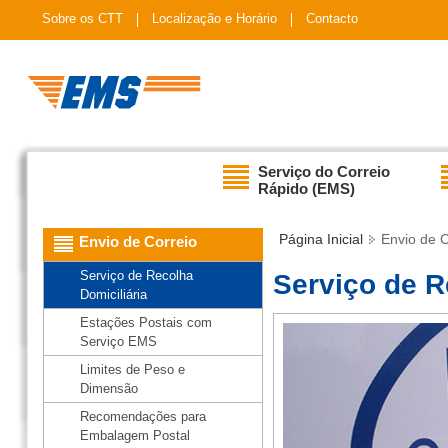
Sobre os CTT
Localização e Horário
Contacto
Serviço do Correio
Rápido (EMS)
Página Inicial
Envio de C
Envio de Correio
Serviço de Recolha
Serviço de R
Domiciliária
Estações Postais com
Serviço EMS
Limites de Peso e
Dimensão
Recomendações para
Embalagem Postal