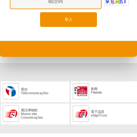
集郵
電信
Filatelia
Telecomunicações
通訊博物館
電子認證
Museu das
eSignTrust
Comunicações