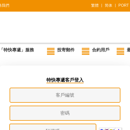
絡我們
繁體
简体
PORT
「特快專遞」服務
投寄郵件
合約用戶
特快專遞客戶登入