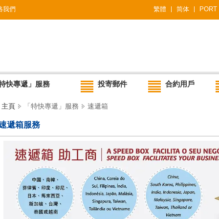
絡我們
繁體
简体
PORT
特快專遞」服務
投寄郵件
合約用戶
主頁
「特快專遞」服務
速遞箱
速遞箱服務