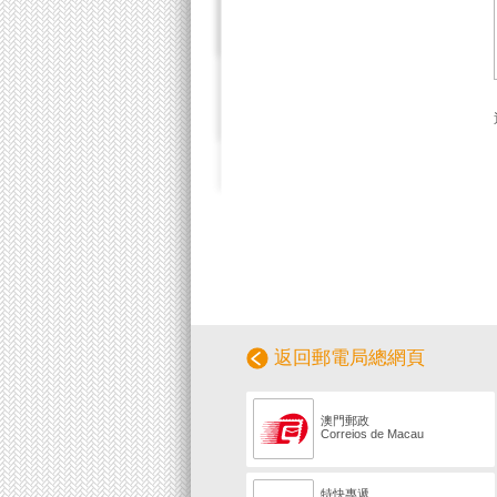
返回郵電局總網頁
澳門郵政
Correios de Macau
特快專遞