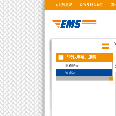
有關郵電局
位置及辦公時間
聯
「
「特快專遞」服務
服務簡介
速遞箱