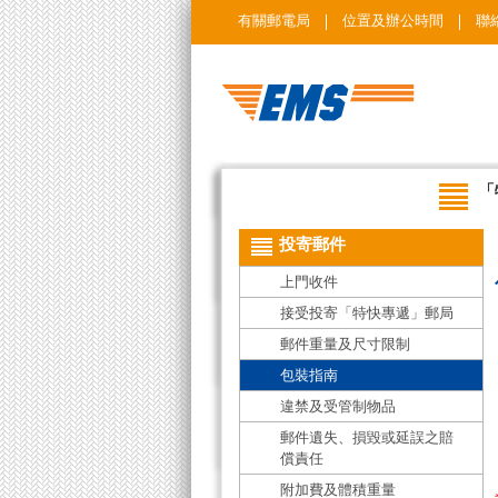
有關郵電局
位置及辦公時間
聯
「
投寄郵件
上門收件
接受投寄「特快專遞」郵局
郵件重量及尺寸限制
包裝指南
違禁及受管制物品
郵件遺失、損毀或延誤之賠
償責任
附加費及體積重量