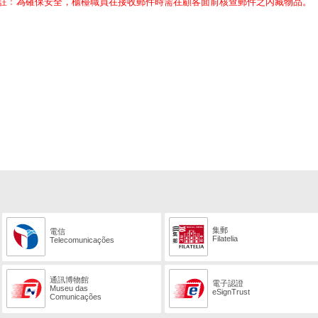
註﹕為確保安全，櫃檯職員在接收郵件時需在顧客面前核查郵件之內藏物品。
集郵
電信
Filatelia
Telecomunicações
通訊博物館
電子認證
Museu das
eSignTrust
Comunicações