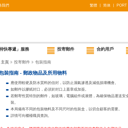
絡我們
繁體
简体
PORT
特快專遞」服務
投寄郵件
合約用戶
主頁
投寄郵件
包裝指南
包裝指南 - 郵政物品及所用物料
應使用較硬及防水質料的信封，以防止濕氣滲透及減低損壞機會。
如郵件以膠紙封口，必須於封口上蓋章或加簽。
若郵寄性質特別的郵件，如玻璃，電腦組件或液體，為確保物品運送安
裝。
本局備有不同的包裝物料及不同尺吋的包裝盒，以切合顧客的需要。
詳情可向櫃檯職員查詢。