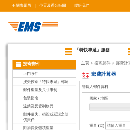
有關郵電局
位置及辦公時間
聯絡我們
「特快專遞」服務
主頁
投寄郵件
郵費計
投寄郵件
上門收件
郵費計算器
接受投寄「特快專遞」郵局
請輸入郵件資料
郵件重量及尺寸限制
包裝指南
國家 / 地區
違禁及受管制物品
郵件遺失、損毀或延誤之賠
償責任
重量 (克)
附加費及體積重量