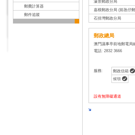
濠景郵政分局
郵費計算器
嘉模郵政分局 (前氹仔郵
郵件追蹤
石排灣郵政分局
郵政總局
澳門議事亭前地郵電局
電話: 2832 3666
服務:
郵政信箱
候領
設有無障礙通道