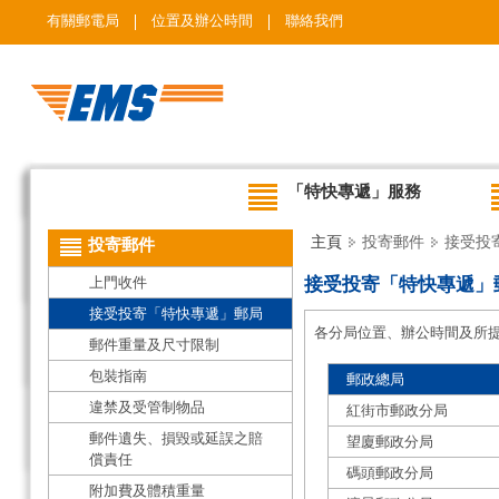
有關郵電局
位置及辦公時間
聯絡我們
「特快專遞」服務
主頁
投寄郵件
接受投
投寄郵件
上門收件
接受投寄「特快專遞」
接受投寄「特快專遞」郵局
各分局位置、辦公時間及所
郵件重量及尺寸限制
包裝指南
郵政總局
違禁及受管制物品
紅街市郵政分局
郵件遺失、損毀或延誤之賠
望廈郵政分局
償責任
碼頭郵政分局
附加費及體積重量