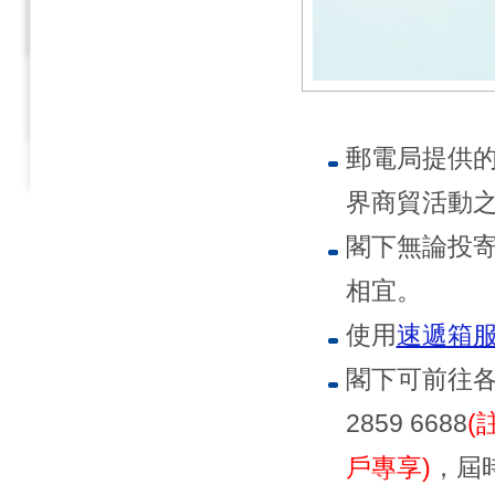
郵電局提供
界商貿活動
閣下無論投
相宜。
使用
速遞箱
閣下可前往
2859 6688
(
戶專享)
，屆