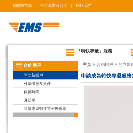
有關郵電局
位置及辦公時間
聯絡我們
「特快專遞」服務
主頁
合約用戶
開立新
合約用戶
開立新賬戶
申請成為特快專遞服務
可享優惠及責任
截郵時間
月結單
特快專遞郵件電子投寄單