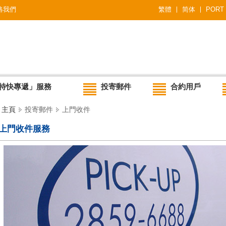
絡我們
繁體
简体
PORT
特快專遞」服務
投寄郵件
合約用戶
主頁
投寄郵件
上門收件
上門收件服務