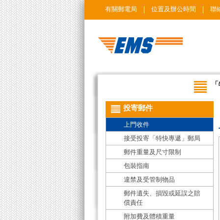
有關郵電局
位置及辦公時間
聯
「
投寄郵件
上門收件
接受投寄「特快專遞」郵局
郵件重量及尺寸限制
包裝指南
違禁及受管制物品
郵件遺失、損毀或延誤之賠
償責任
附加費及體積重量