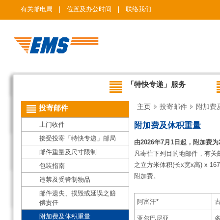
有关邮电局
位置及办公时间
联络我们
「特快专递」服务
主页
投寄邮件
附加费
投寄邮件
上门收件
附加费及体积重量
接受投寄「特快专递」邮局
由2026年7月1日起，附加费为2
邮件重量及尺寸限制
凡寄往下列目的地邮件，有关
之立方米体积(长x宽x高) 
包装指南
附加费。
违禁及受管制物品
邮件遗失、损毁或延误之赔
阿富汗*
古
偿责任
附加费及体积重量
亚尔巴尼亚