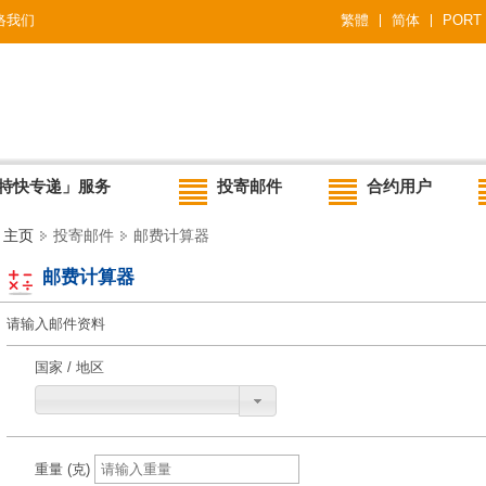
络我们
繁體
简体
PORT
特快专递」服务
投寄邮件
合约用户
主页
投寄邮件
邮费计算器
邮费计算器
请输入邮件资料
国家 / 地区
重量 (克)