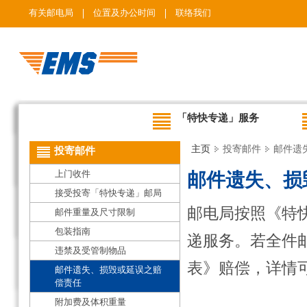
有关邮电局
位置及办公时间
联络我们
「特快专递」服务
主页
投寄邮件
邮件遗
投寄邮件
上门收件
邮件遗失、损
接受投寄「特快专递」邮局
邮电局按照《特快
邮件重量及尺寸限制
包装指南
递服务。若全件
违禁及受管制物品
表》赔偿，详情
邮件遗失、损毁或延误之赔
偿责任
附加费及体积重量