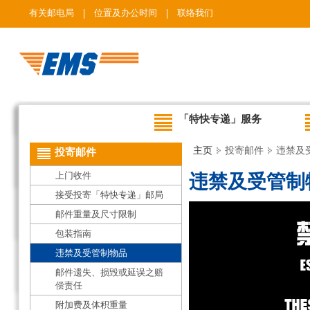
有关邮电局
位置及办公时间
联络我们
「特快专递」服务
主页
投寄邮件
违禁及
投寄邮件
上门收件
违禁及受管制
接受投寄「特快专递」邮局
邮件重量及尺寸限制
包装指南
违禁及受管制物品
邮件遗失、损毁或延误之赔
偿责任
附加费及体积重量