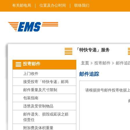
有关邮电局
位置及办公时间
联络我们
「特快专递」服务
主页
投寄邮件
邮件追
投寄邮件
上门收件
邮件追踪
接受投寄「特快专递」邮局
邮件重量及尺寸限制
请根据掛号邮件投寄收据
包装指南
违禁及受管制物品
邮件遗失、损毁或延误之赔
偿责任
附加费及体积重量